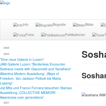
Info
Biografie
Bilder
Fotos
Publikationen
T
2025
Sosha
2022
"Eine neue Galerie in Luzern"
JAM Gallerie Luzern "Borderless Encounter-
Soshana meets with Giacometti and Yanaihara"
Soshan
Albertina Modern Ausstellung: „Ways of
Freedom. Von Jackson Pollock bis Maria
Lassnig"
Joji Mita und Franco Fornara besuchen Stampa
Ausstellung „COLLECTIVE MEMORY.
Awareness over generations“
2021