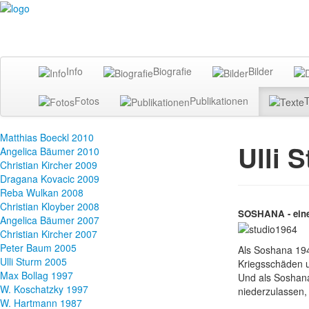
Info
Biografie
Bilder
Fotos
Publikationen
T
Matthias Boeckl 2010
Ulli 
Angelica Bäumer 2010
Christian Kircher 2009
Dragana Kovacic 2009
Reba Wulkan 2008
Christian Kloyber 2008
SOSHANA - eine
Angelica Bäumer 2007
Christian Kircher 2007
Peter Baum 2005
Als Soshana 1948
Ulli Sturm 2005
Kriegsschäden u
Max Bollag 1997
Und als Soshana
W. Koschatzky 1997
niederzulassen,
W. Hartmann 1987