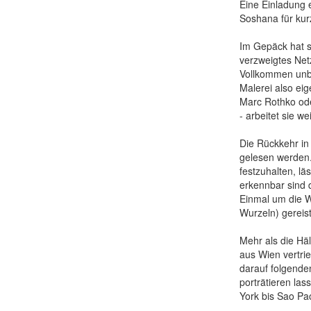
Eine Einladung e
Soshana für kur
Im Gepäck hat si
verzweigtes Net
Vollkommen unbe
Malerei also ei
Marc Rothko ode
- arbeitet sie w
Die Rückkehr in 
gelesen werden.
festzuhalten, lä
erkennbar sind 
Einmal um die We
Wurzeln) gereist
Mehr als die Hä
aus Wien vertri
darauf folgende
porträtieren las
York bis Sao Pa