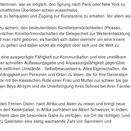
tlerinnen, war es möglich, den Sprung nach Paris oder New York zu
haftliches Überleben schien aussichtslos.
hre zu behaupten und Zugang zur Kunstszene zu erhalten. Vor allem als
zu sichern, den bedeutendsten Künstlerpersönlichkeiten (Picasso,
nlichen Künstlerfreundschaften die Gelegenheit zur Weiterentwicklung
d man nicht geboren, es handelt sich dabei vielmehr um eine innere
zu gehen und dabei soviel als möglich über sich und die Welt zu
 eine ausgeprägte Fähigkeit zur Kommunikation und eine unstillbare
einer schnellen Auffassungsgabe und Anpassungsfähigkeit gegenüber
 zeitlichen Umstände - Selbstbewusstseins. Alles Eigenschaften, die
bhängigkeit von Personen und Orten zu leben, die für ihre Generation
e mit der klassischen Rolle einer Frau und Mutter nur schwer bis gar
en Beys Afroyim und die Unterbringung ihres Sohnes bei ihrer Familie
n den Fernen Osten, nach Afrika und Asien zu reisen und bringt neue
 den Kaiserpalast, in Afrika porträtiert sie Albert Schweizer, in Indien,
heint über die besondere Gabe zu verfügen, vor Ort die richtigen (und
 zu Galeristen eine stetig wachsende Zahl von Sammlern und