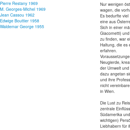
Pierre Restany 1969
Nur wenigen öst
M. Georges-Michel 1969
wagen, die vorh
Jean Cassou 1962
Es bedurfte vie
Edwige Bouttier 1958
eine aus Österr
Waldemar George 1955
Sich in einer m
Giacometti) und
zu finden, war 
Haltung, die es
erfahren.
Voraussetzungen
Neugierde, krea
der Umwelt und 
dazu angetan si
und ihre Profes
nicht vereinbar
in Wien.
Die Lust zu Reis
zentrale Einflüss
Südamerika und 
wichtigen) Pers
Liebhabern für i