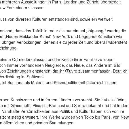
ch mehreren Ausstellungen in Paris, London und Zürich, übersiedelt
New York niederzulassen.
uss von diversen Kulturen entstanden sind, sowie ein weltweit
tand, dass das Tafelbild mehr als nur einmal „totgesagt“ wurde, die
gen im „Neuen Mekka der Kunst“ New York und begegnet Künstlern wie
brigen Verlockungen, denen sie zu jeder Zeit und überall widersteht
Zeichnung.
einem Ort niederzulassen und im Kreise ihrer Familie zu leben,
r noch immer vorhandenen Neugierde, das Neue, das Andere im Bild
ien von Zeichnungen entstehen, die ihr Œuvre zusammenfassen. Deutlich
erdichtung im Spätwerk.
 ist Soshana als Malerin und Kosmopolitin (mit österreichischen
ernen Kunstszene und in fernen Ländern verbracht. Sie hat als Jüdin,
n mit Giacometti, Picasso, Brancusi und Sartre bekannt und hat in den
amhafte Persönlichkeiten aus Politik und Kultur haben sich von ihr
rizont stetig erweitert. Ihre Werke wurden von Tokio bis Paris, von New
en öffentlichen und privaten Sammlungen.