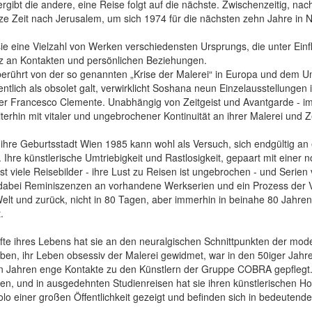
rgibt die andere, eine Reise folgt auf die nächste. Zwischenzeitig, na
ze Zeit nach Jerusalem, um sich 1974 für die nächsten zehn Jahre in 
e eine Vielzahl von Werken verschiedensten Ursprungs, die unter Einfl
z an Kontakten und persönlichen Beziehungen.
rührt von der so genannten „Krise der Malerei“ in Europa und dem Ums
gentlich als obsolet galt, verwirklicht Soshana neun Einzelausstellun
r Francesco Clemente. Unabhängig von Zeitgeist und Avantgarde - im ü
eiterhin mit vitaler und ungebrochener Kontinuität an ihrer Malerei und 
ihre Geburtsstadt Wien 1985 kann wohl als Versuch, sich endgültig an 
 Ihre künstlerische Umtriebigkeit und Rastlosigkeit, gepaart mit eine
sst viele Reisebilder - ihre Lust zu Reisen ist ungebrochen - und Ser
dabei Reminiszenzen an vorhandene Werkserien und ein Prozess der V
lt und zurück, nicht in 80 Tagen, aber immerhin in beinahe 80 Jahren,
.
lfte ihres Lebens hat sie an den neuralgischen Schnittpunkten der mod
eben, ihr Leben obsessiv der Malerei gewidmet, war in den 50iger Jahre
n Jahren enge Kontakte zu den Künstlern der Gruppe COBRA gepflegt. N
sen, und in ausgedehnten Studienreisen hat sie ihren künstlerischen Ho
olo einer großen Öffentlichkeit gezeigt und befinden sich in bedeutend