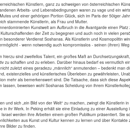
erreichischen Künstlern, ganz zu schweigen von österreichischen Küns
andenen Arbeits- und Lebensbedingungen waren zu vage und ein wirtsc
l Mutes und einer gehörigen Portion Glück, sich im Paris der 50iger Ja
eich stammende Künstlerin, als Frau und Mutter.
ännerdominierten Kunstwelt am Aufbruch in die Avantgarde einen Platz 
 Kulturschaffenden der Zeit zu begegnen und auch noch in vielen persö
ein besonderer Verdienst Soshanas. Als Künstlerin und Kosmopolitin wir
 ermöglicht - wenn notwendig auch kompromisslos - seinen (ihren) Weg 
 hierzu sind zweifellos Talent, ein großes Maß an Durchsetzungskraft,
tiv zu schaffen und zu erleben. Darüber hinaus bedarf es vermutlich 
nicht zuletzt eines geradezu „männlich“ anmutenden – bedenkt man die
nd, existenzielles und künstlerisches Überleben zu gewährleisten, Una
sion mehr als bemerkenswert sind. Die Tatsache, dass sich diese Aspekt
en lassen, beweisen wohl Soshanas Scheidung von ihrem Künstlerkolleg
en und sich „ein Bild von der Welt“ zu machen, zwingt die Künstlerin i
e in ihr Werk. In Peking erhält sie eine Einladung zu einer Ausstellung in
Israel werden ihre Arbeiten einem großen Publikum präsentiert. Sie sc
önlichkeiten aus Kunst und Kultur kennen zu lernen und über Kontakte
hre Bilder zu finden.