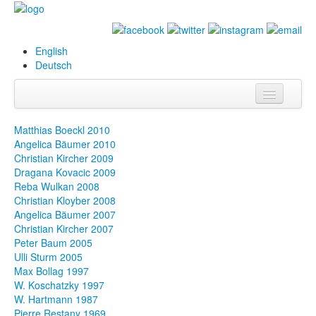
English
Deutsch
Info
Matthias Boeckl 2010
Angelica Bäumer 2010
Biografie
Christian Kircher 2009
Dragana Kovacic 2009
Bilder
Reba Wulkan 2008
Christian Kloyber 2008
Datenbank
Angelica Bäumer 2007
Christian Kircher 2007
Ausstellungen
Peter Baum 2005
& Projekte
Ulli Sturm 2005
Max Bollag 1997
Events
W. Koschatzky 1997
W. Hartmann 1987
Presse
Pierre Restany 1969