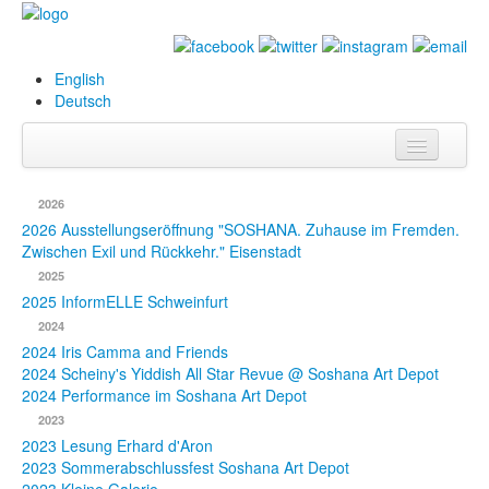
English
Deutsch
Info
2026
Biografie
2026 Ausstellungseröffnung "SOSHANA. Zuhause im Fremden.
Zwischen Exil und Rückkehr." Eisenstadt
Bilder
2025
2025 InformELLE Schweinfurt
Datenbank
2024
2024 Iris Camma and Friends
Ausstellungen
2024 Scheiny's Yiddish All Star Revue @ Soshana Art Depot
& Projekte
2024 Performance im Soshana Art Depot
2023
Events
2023 Lesung Erhard d'Aron
2023 Sommerabschlussfest Soshana Art Depot
Presse