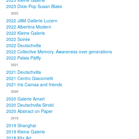
2023 Kleine Galerie
2023 Dixie-Pop Susan Blake
Fotos
2022
2022 JAM Gallerie Luzern
Publikationen
2022 Albertina Modern
2022 Kleine Galerie
Texte
2022 Soirée
2022 Deutschvilla
Sammlungen
2022 Collective Memory. Awareness over generations
2022 Palais Pálffy
Museen
2021
2021 Deutschvilla
2021 Centro Giacometti
2021 Iris Camaa and friends
2020
2020 Galerie Amart
2020 Deutschvilla Strobl
2020 Abstract on Paper
2019
2019 Shanghai
2019 Kleine Galerie
2018 Kitz Art