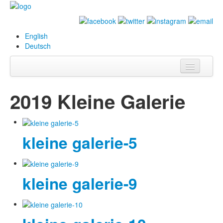
English
Deutsch
Info
2019 Kleine Galerie
Biografie
Bilder
kleine galerie-5
Datenbank
Ausstellungen
kleine galerie-9
& Projekte
Events
Presse