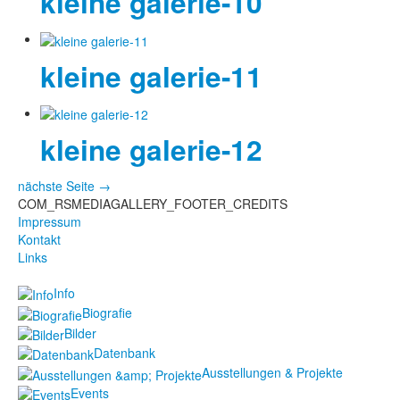
kleine galerie-10
Fotos
kleine galerie-11
Publikationen
Texte
kleine galerie-12
Sammlungen
Museen
nächste Seite →
COM_RSMEDIAGALLERY_FOOTER_CREDITS
Impressum
Kontakt
Links
Info
Biografie
Bilder
Datenbank
Ausstellungen & Projekte
Events