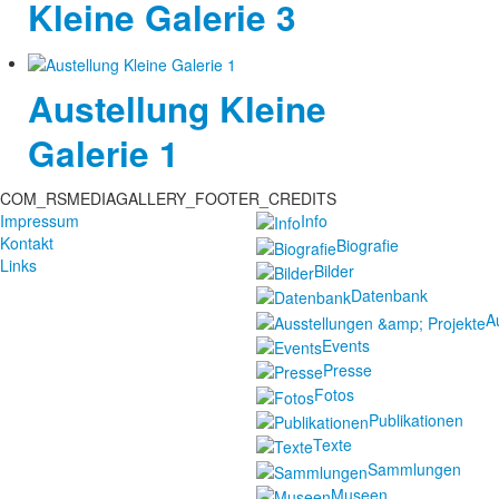
Kleine Galerie 3
Austellung Kleine
Galerie 1
COM_RSMEDIAGALLERY_FOOTER_CREDITS
Impressum
Info
Kontakt
Biografie
Links
Bilder
Datenbank
A
Events
Presse
Fotos
Publikationen
Texte
Sammlungen
Museen