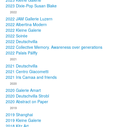
2023 Kleine Galerie
2023 Dixie-Pop Susan Blake
Fotos
2022
2022 JAM Gallerie Luzern
Publikationen
2022 Albertina Modern
2022 Kleine Galerie
Texte
2022 Soirée
2022 Deutschvilla
Sammlungen
2022 Collective Memory. Awareness over generations
2022 Palais Pálffy
Museen
2021
2021 Deutschvilla
2021 Centro Giacometti
2021 Iris Camaa and friends
2020
2020 Galerie Amart
2020 Deutschvilla Strobl
2020 Abstract on Paper
2019
2019 Shanghai
2019 Kleine Galerie
2018 Kitz Art