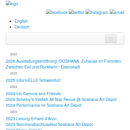
English
Deutsch
Info
2026
Biografie
2026 Ausstellungseröffnung "SOSHANA. Zuhause im Fremden.
Zwischen Exil und Rückkehr." Eisenstadt
Bilder
2025
2025 InformELLE Schweinfurt
Datenbank
2024
2024 Iris Camma and Friends
Ausstellungen
2024 Scheiny's Yiddish All Star Revue @ Soshana Art Depot
& Projekte
2024 Performance im Soshana Art Depot
2023
Events
2023 Lesung Erhard d'Aron
2023 Sommerabschlussfest Soshana Art Depot
Presse