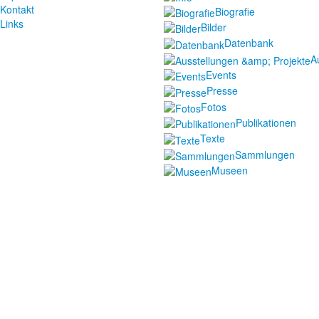
Kontakt
Biografie
Links
Bilder
Datenbank
A
Events
Presse
Fotos
Publikationen
Texte
Sammlungen
Museen