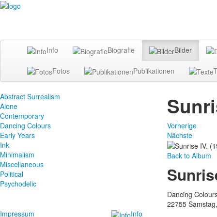
Info
Biografie
Bilder
Fotos
Publikationen
T
Abstract Surrealism
Sunri
Alone
Contemporary
Dancing Colours
Vorherige
Early Years
Nächste
Ink
Minimalism
Back to Album
Miscellaneous
Sunris
Political
Psychodelic
Dancing Colours
22755
Samstag,
Impressum
Info